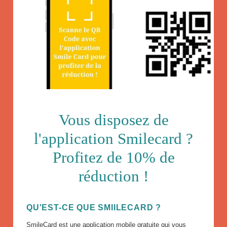
Vous disposez de
NOS VILLAS
NOS APPARTEMENTS ET BUNGALOWS
l'application Smilecard ?
CONTACTEZ-NOUS
Profitez de 10% de
NOS PARTENAIRES
réduction !
RÉSERVER
QU'EST-CE QUE SMIILECARD ?
SmileCard
est une application mobile gratuite qui vous