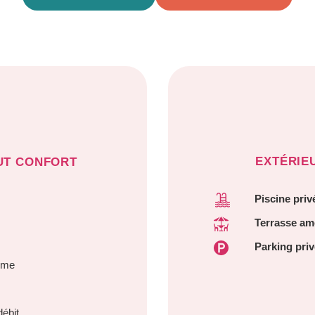
EXTÉRIE
UT CONFORT
Piscine priv
Terrasse a
Parking priv
amme
débit