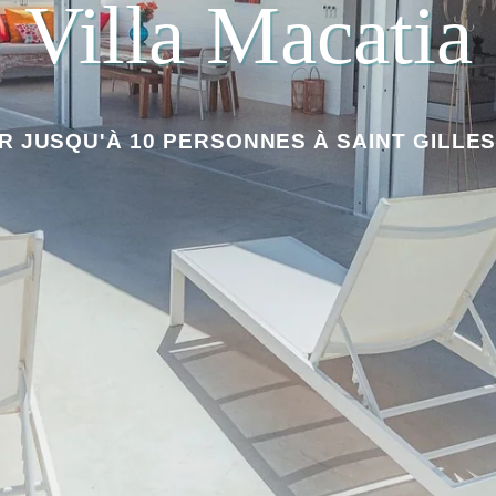
Villa Macatia
R JUSQU'À 10 PERSONNES À SAINT GILLES